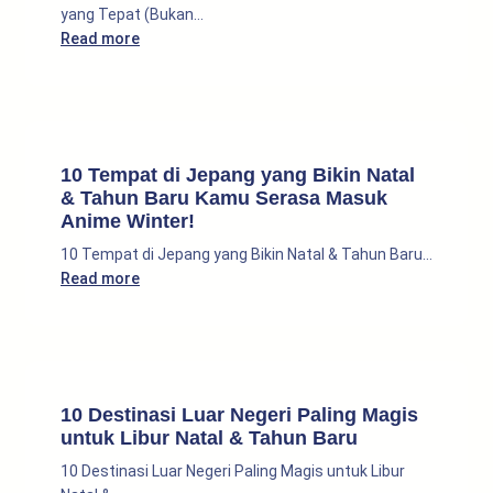
yang Tepat (Bukan…
:
Read more
Jual
Jasa
Visa
Jepang:
Strategi
10 Tempat di Jepang yang Bikin Natal
Memilih
& Tahun Baru Kamu Serasa Masuk
Partner
Anime Winter!
yang
10 Tempat di Jepang yang Bikin Natal & Tahun Baru…
Tepat
:
Read more
(Bukan
10
Sekadar
Tempat
Cepat)
di
Jepang
yang
10 Destinasi Luar Negeri Paling Magis
Bikin
untuk Libur Natal & Tahun Baru
Natal
10 Destinasi Luar Negeri Paling Magis untuk Libur
&