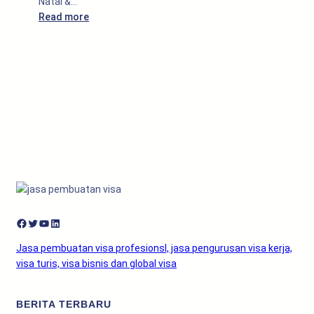
Natal &…
Tahun
:
Read more
Baru
10
Kamu
Destinasi
Serasa
Luar
Masuk
Negeri
Anime
Paling
Winter!
Magis
untuk
Libur
Natal
&
Tahun
Baru
Facebook
Twitter
YouTube
LinkedIn
Jasa pembuatan visa profesionsl, jasa pengurusan visa kerja,
visa turis, visa bisnis dan global visa
BERITA TERBARU