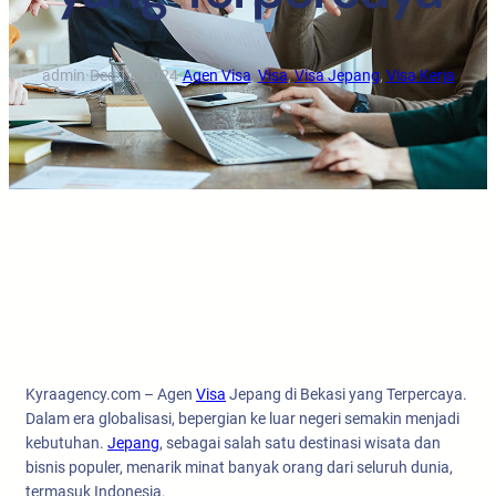
admin
·
Dec 12, 2024
·
Agen Visa
, 
Visa
, 
Visa Jepang
, 
Visa Kerja
Kyraagency.com – Agen
Visa
Jepang di Bekasi yang Terpercaya.
Dalam era globalisasi, bepergian ke luar negeri semakin menjadi
kebutuhan.
Jepang
, sebagai salah satu destinasi wisata dan
bisnis populer, menarik minat banyak orang dari seluruh dunia,
termasuk Indonesia.