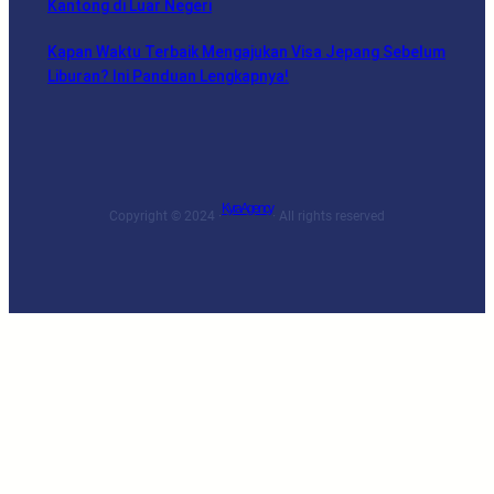
Kantong di Luar Negeri
Kapan Waktu Terbaik Mengajukan Visa Jepang Sebelum
Liburan? Ini Panduan Lengkapnya!
Kyra Agency
Copyright © 2024 ·
· All rights reserved