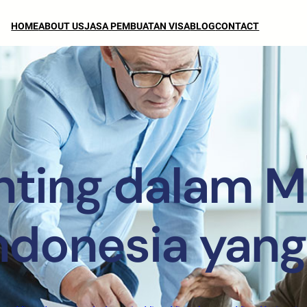
HOME
ABOUT US
JASA PEMBUATAN VISA
BLOG
CONTACT
nting dalam 
Indonesia yang