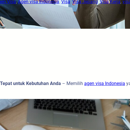
en Visa
, 
Agen visa Indonesia
, 
Visa
, 
Visa Jepang
, 
Visa Kerja
, 
vis
g Tepat untuk Kebutuhan Anda
– Memilih
agen visa Indonesia
ya