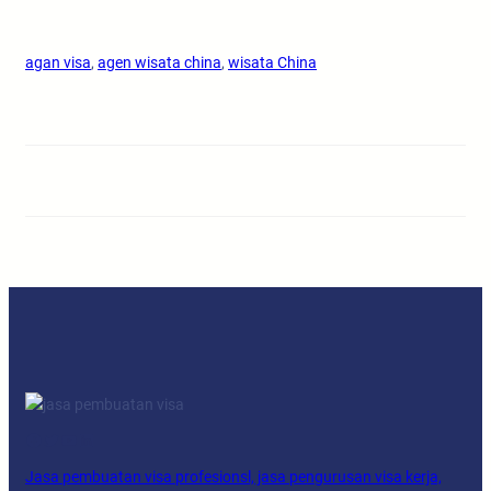
agan visa
, 
agen wisata china
, 
wisata China
Facebook
Twitter
YouTube
LinkedIn
Jasa pembuatan visa profesionsl, jasa pengurusan visa kerja,