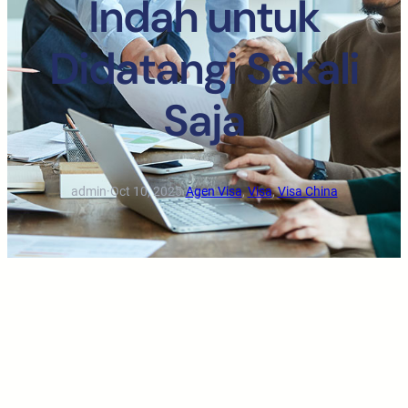
Indah untuk
Didatangi Sekali
Saja
admin
·
Oct 10, 2025
·
Agen Visa
, 
Visa
, 
Visa China