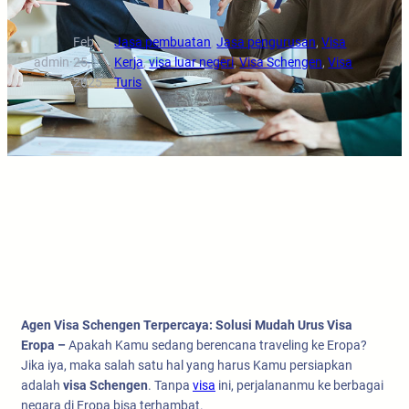
Feb
Jasa pembuatan
, 
Jasa pengurusan
, 
Visa
admin
·
25,
·
Kerja
, 
visa luar negeri
, 
Visa Schengen
, 
Visa
2025
Turis
Agen Visa Schengen Terpercaya: Solusi Mudah Urus Visa
Eropa –
Apakah Kamu sedang berencana traveling ke Eropa?
Jika iya, maka salah satu hal yang harus Kamu persiapkan
adalah
visa Schengen
. Tanpa
visa
ini, perjalananmu ke berbagai
negara di Eropa bisa terhambat.