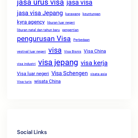
jasa urus visa
jasa visa
jasa visa Jepang
karawang
keuntungan
kyra agency
liburan luar negeri
liburan natal dan tahun baru
pengertian
pengurusan Visa
Perbedaan
visa
Visa China
vestival luar negeri
Visa Bisnis
visa jepang
visa kerja
visa industri
Visa Schengen
Visa luar negeri
visata asia
wisata China
Visa turis
Social Links