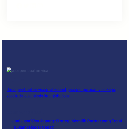
Facebook
Twitter
LinkedIn
Instagram
Facebook
Twitter
YouTube
LinkedIn
Jasa pembuatan visa profesionsl, jasa pengurusan visa kerja,
visa turis, visa bisnis dan global visa
BERITA TERBARU
Jual Jasa Visa Jepang: Strategi Memilih Partner yang Tepat
(Bukan Sekadar Cepat)