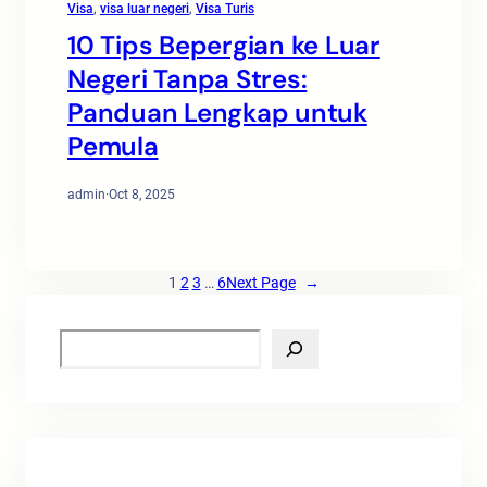
Visa
, 
visa luar negeri
, 
Visa Turis
10 Tips Bepergian ke Luar
Negeri Tanpa Stres:
Panduan Lengkap untuk
Pemula
admin
·
Oct 8, 2025
1
2
3
…
6
Next Page
→
S
e
a
r
c
h