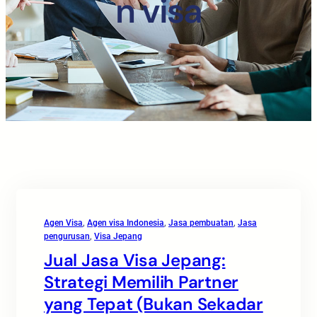
n visa
Agen Visa
, 
Agen visa Indonesia
, 
Jasa pembuatan
, 
Jasa
pengurusan
, 
Visa Jepang
Jual Jasa Visa Jepang:
Strategi Memilih Partner
yang Tepat (Bukan Sekadar