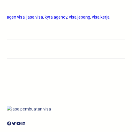
agen visa
, 
jasa visa
, 
kyra agency
, 
visa jepang
, 
visa kerja
Facebook
Twitter
YouTube
LinkedIn