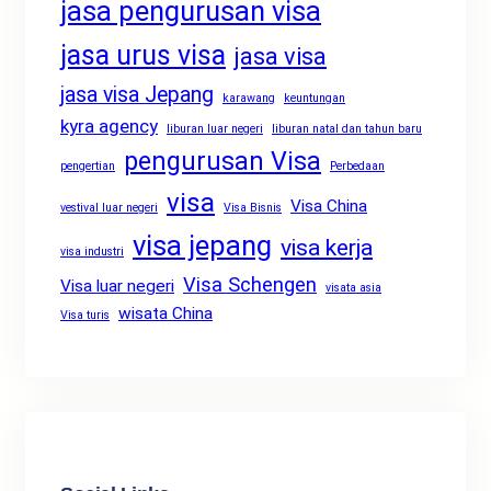
jasa pengurusan visa
jasa urus visa
jasa visa
jasa visa Jepang
karawang
keuntungan
kyra agency
liburan luar negeri
liburan natal dan tahun baru
pengurusan Visa
pengertian
Perbedaan
visa
Visa China
vestival luar negeri
Visa Bisnis
visa jepang
visa kerja
visa industri
Visa Schengen
Visa luar negeri
visata asia
wisata China
Visa turis