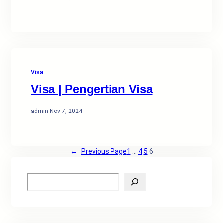
Visa
Visa | Pengertian Visa
admin
·
Nov 7, 2024
←
Previous Page
1
…
4
5
6
S
e
a
r
c