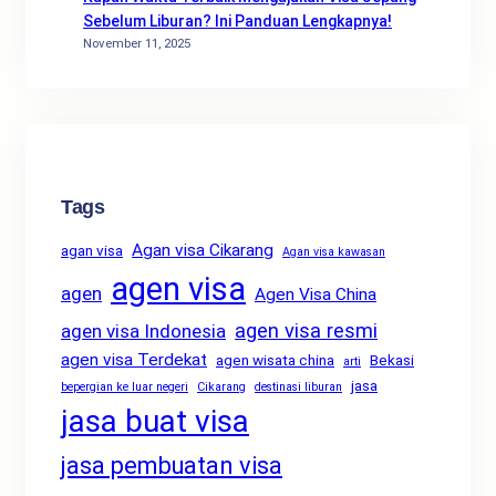
Sebelum Liburan? Ini Panduan Lengkapnya!
November 11, 2025
Tags
Agan visa Cikarang
agan visa
Agan visa kawasan
agen visa
agen
Agen Visa China
agen visa resmi
agen visa Indonesia
agen visa Terdekat
agen wisata china
Bekasi
arti
jasa
bepergian ke luar negeri
Cikarang
destinasi liburan
jasa buat visa
jasa pembuatan visa