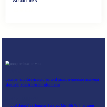
Social Links
Facebook
Twitter
LinkedIn
Instagram
Facebook
Twitter
YouTube
LinkedIn
Jasa pembuatan visa profesionsl, jasa pengurusan visa kerja,
visa turis, visa bisnis dan global visa
BERITA TERBARU
Jual Jasa Visa Jepang: Strategi Memilih Partner yang