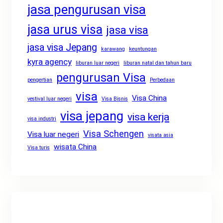
jasa pengurusan visa
jasa urus visa
jasa visa
jasa visa Jepang
karawang
keuntungan
kyra agency
liburan luar negeri
liburan natal dan tahun baru
pengurusan Visa
pengertian
Perbedaan
visa
Visa China
vestival luar negeri
Visa Bisnis
visa jepang
visa kerja
visa industri
Visa Schengen
Visa luar negeri
visata asia
wisata China
Visa turis