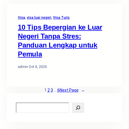
Visa
, 
visa luar negeri
, 
Visa Turis
10 Tips Bepergian ke Luar
Negeri Tanpa Stres:
Panduan Lengkap untuk
Pemula
admin
·
Oct 8, 2025
1
2
3
…
6
Next Page
→
S
e
a
r