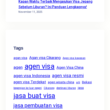
Kapan Waktu Terbaik Mengajukan Visa Jepang
Sebelum Liburan? Ini Panduan Lengkapnya!
November 11, 2025
Tags
Agan visa Cikarang
agan visa
Agan visa kawasan
agen visa
agen
Agen Visa China
agen visa resmi
agen visa Indonesia
agen visa Terdekat
agen wisata china
Bekasi
arti
jasa
bepergian ke luar negeri
Cikarang
destinasi liburan
jasa buat visa
jasa pembuatan visa