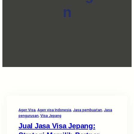
n
Agen Visa
, 
Agen visa Indonesia
, 
Jasa pembuatan
, 
Jasa
pengurusan
, 
Visa Jepang
Jual Jasa Visa Jepang: