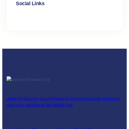
Social Links
Facebook
Twitter
LinkedIn
Instagram
Facebook
Twitter
YouTube
LinkedIn
Jasa pembuatan visa profesionsl, jasa pengurusan visa kerja,
visa turis, visa bisnis dan global visa
BERITA TERBARU