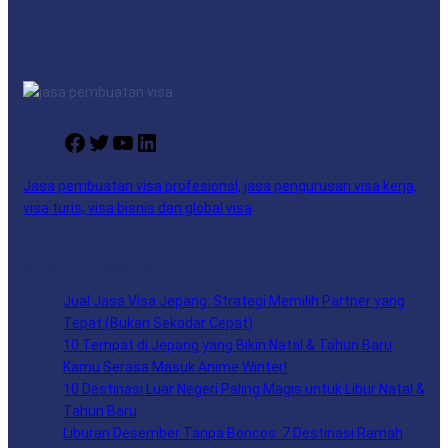
k
n
a
m
F
T
Y
L
a
w
o
i
c
i
u
n
Jasa pembuatan visa profesionsl, jasa pengurusan visa kerja,
e
t
T
k
visa turis, visa bisnis dan global visa
b
t
u
e
o
e
b
d
BERITA TERBARU
o
r
e
I
k
n
Jual Jasa Visa Jepang: Strategi Memilih Partner yang
Tepat (Bukan Sekadar Cepat)
10 Tempat di Jepang yang Bikin Natal & Tahun Baru
Kamu Serasa Masuk Anime Winter!
10 Destinasi Luar Negeri Paling Magis untuk Libur Natal &
Tahun Baru
Liburan Desember Tanpa Boncos: 7 Destinasi Ramah