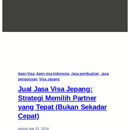
Agen Visa
, 
Agen visa Indonesia
, 
Jasa pembuatan
, 
Jasa
pengurusan
, 
Visa Jepang
Jual Jasa Visa Jepang:
Strategi Memilih Partner
yang Tepat (Bukan Sekadar
Cepat)
admin
·
Apr 22, 2026