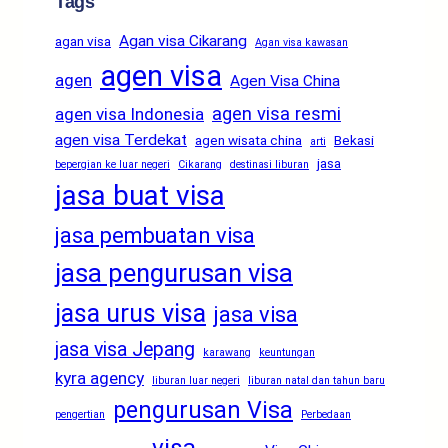
Tags
Agan visa Cikarang
agan visa
Agan visa kawasan
agen visa
agen
Agen Visa China
agen visa resmi
agen visa Indonesia
agen visa Terdekat
agen wisata china
Bekasi
arti
jasa
bepergian ke luar negeri
Cikarang
destinasi liburan
jasa buat visa
jasa pembuatan visa
jasa pengurusan visa
jasa urus visa
jasa visa
jasa visa Jepang
karawang
keuntungan
kyra agency
liburan luar negeri
liburan natal dan tahun baru
pengurusan Visa
pengertian
Perbedaan
visa