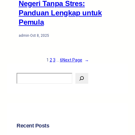
Negeri Tanpa Stres:
Panduan Lengkap untuk
Pemula
admin
·
Oct 8, 2025
1
2
3
…
6
Next Page
→
S
e
a
r
c
h
Recent Posts